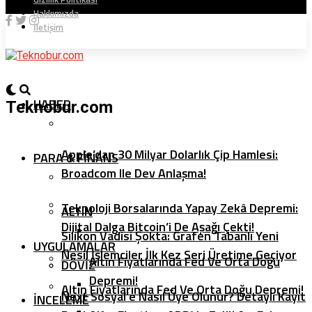
Hakkımızda
İletişim
HABER
Teknobur.com
Apple’dan 30 Milyar Dolarlık Çip Hamlesi:
PARA & FINANS
Broadcom Ile Dev Anlaşma!
Teknoloji Borsalarında Yapay Zekâ Depremi:
ALTIN
Dijital Dalga Bitcoin’i De Aşağı Çekti!
Silikon Vadisi Şokta: Grafen Tabanlı Yeni
UYGULAMALAR
Nesil İşlemciler İlk Kez Seri Üretime Geçiyor
Altın Fiyatlarında Fed Ve Orta Doğu
DÖVIZ
Depremi!
Altın Fiyatlarında Fed Ve Orta Doğu Depremi!
Next Sosyal’e Nasıl Üye Olunur? Detaylı Kayıt
İNCELEME