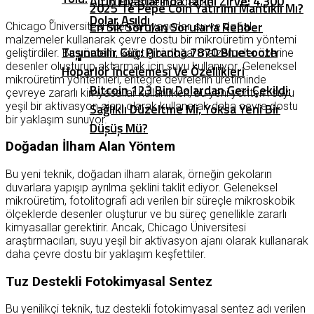
Altın Fiyatlarında Tarihi Zirve: 4.300
Okuma süresi:
2
dakika
2025’te Pepe Coin Yatırımı Mantıklı Mı?
Dolar Aşıldı
En Sık Sorulan Sorularla Rehber
Chicago Üniversitesi’nden kimyagerler, su ve doğal
malzemeler kullanarak çevre dostu bir mikroüretim yöntemi
Taşınabilir Güç: Piranha 7870 Bluetooth
geliştirdiler. Bu yöntem, kağıt gibi doğal malzemeler üzerine
desenler oluşturup aktarmak için suyu kullanıyor. Geleneksel
Hoparlör İncelemesi Ve Özellikleri
mikroüretim yöntemleri, entegre devrelerin üretiminde
Bitcoin 123 Bin Dolardan Geri Çekildi:
çevreye zararlı kimyasallar kullanırken, bu yeni yöntem suyu
yeşil bir aktivasyon ajanı olarak kullanarak daha çevre dostu
Sağlıklı Düzeltme Mi, Yoksa Yeni Bir
bir yaklaşım sunuyor.
Düşüş Mü?
Doğadan İlham Alan Yöntem
Bu yeni teknik, doğadan ilham alarak, örneğin gekoların
duvarlara yapışıp ayrılma şeklini taklit ediyor. Geleneksel
mikroüretim, fotolitografi adı verilen bir süreçle mikroskobik
ölçeklerde desenler oluşturur ve bu süreç genellikle zararlı
kimyasallar gerektirir. Ancak, Chicago Üniversitesi
araştırmacıları, suyu yeşil bir aktivasyon ajanı olarak kullanarak
daha çevre dostu bir yaklaşım keşfettiler.
Tuz Destekli Fotokimyasal Sentez
Bu yenilikçi teknik, tuz destekli fotokimyasal sentez adı verilen