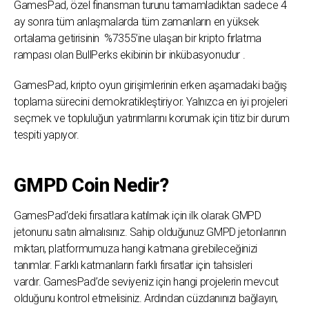
GamesPad, özel finansman turunu tamamladıktan sadece 4
ay sonra tüm anlaşmalarda tüm zamanların en yüksek
ortalama getirisinin %7355’ine ulaşan bir kripto fırlatma
rampası olan BullPerks ekibinin bir inkübasyonudur .
GamesPad, kripto oyun girişimlerinin erken aşamadaki bağış
toplama sürecini demokratikleştiriyor. Yalnızca en iyi projeleri
seçmek ve topluluğun yatırımlarını korumak için titiz bir durum
tespiti yapıyor.
GMPD Coin Nedir?
GamesPad’deki fırsatlara katılmak için ilk olarak GMPD
jetonunu satın almalısınız. Sahip olduğunuz GMPD jetonlarının
miktarı, platformumuza hangi katmana girebileceğinizi
tanımlar. Farklı katmanların farklı fırsatlar için tahsisleri
vardır. GamesPad’de seviyeniz için hangi projelerin mevcut
olduğunu kontrol etmelisiniz. Ardından cüzdanınızı bağlayın,