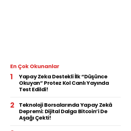
En Çok Okunanlar
Yapay Zeka Destekli İlk “Düşünce
Okuyan” Protez Kol Canlı Yayında
Test Edildi!
Teknoloji Borsalarında Yapay Zekâ
Depremi: Dijital Dalga Bitcoin’i De
Aşağı Çekti!