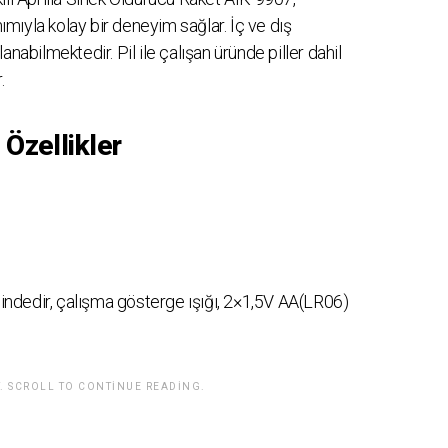
nımıyla kolay bir deneyim sağlar. İç ve dış
nabilmektedir. Pil ile çalışan üründe piller dahil
.
 Özellikler
lindedir, çalışma gösterge ışığı, 2×1,5V AA(LR06)
. SCROLL TO CONTINUE READING.