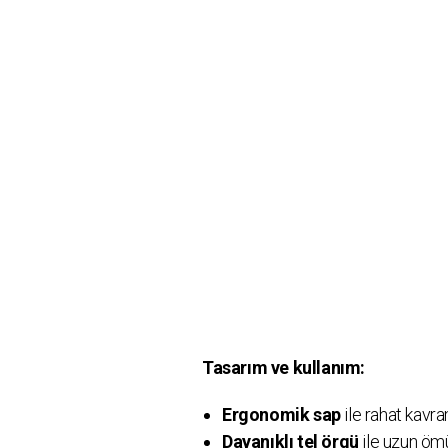
Tasarım ve kullanım:
Ergonomik sap
ile rahat kavra
Dayanıklı tel örgü
ile uzun ömü