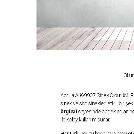
Okum
Aprilla AIK-9907 Sinek Öldürücü R
sinek ve sivrisinekleri etkili bir şe
örgüsü
sayesinde böcekleri anında
ile kolay kullanım sunar.
Her türlü uçucu haşereye karşı etk