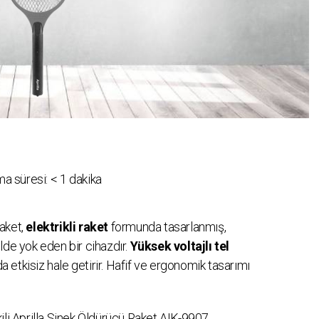
a süresi:
< 1
dakika
aket,
elektrikli raket
formunda tasarlanmış,
kilde yok eden bir cihazdır.
Yüksek voltajlı tel
 etkisiz hale getirir. Hafif ve ergonomik tasarımı
ili Aprilla Sinek Öldürücü Raket AIK-9907,