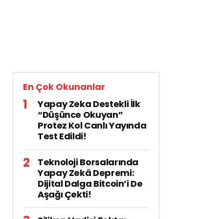
En Çok Okunanlar
Yapay Zeka Destekli İlk
“Düşünce Okuyan”
Protez Kol Canlı Yayında
Test Edildi!
Teknoloji Borsalarında
Yapay Zekâ Depremi:
Dijital Dalga Bitcoin’i De
Aşağı Çekti!