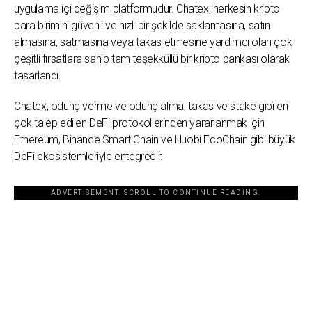
uygulama içi değişim platformudur. Chatex, herkesin kripto
para birimini güvenli ve hızlı bir şekilde saklamasına, satın
almasına, satmasına veya takas etmesine yardımcı olan çok
çeşitli fırsatlara sahip tam teşekküllü bir kripto bankası olarak
tasarlandı.
Chatex, ödünç verme ve ödünç alma, takas ve stake gibi en
çok talep edilen DeFi protokollerinden yararlanmak için
Ethereum, Binance Smart Chain ve Huobi EcoChain gibi büyük
DeFi ekosistemleriyle entegredir.
ADVERTISEMENT. SCROLL TO CONTINUE READING.