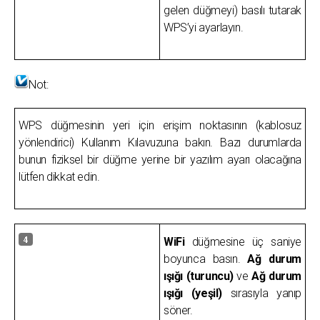
gelen düğmeyi) basılı tutarak
WPS’yi ayarlayın.
Not:
WPS düğmesinin yeri için erişim noktasının (kablosuz
yönlendirici) Kullanım Kılavuzuna bakın. Bazı durumlarda
bunun fiziksel bir düğme yerine bir yazılım ayarı olacağına
lütfen dikkat edin.
WiFi
düğmesine üç saniye
boyunca basın.
Ağ durum
ışığı (turuncu)
ve
Ağ durum
ışığı (yeşil)
sırasıyla yanıp
söner.