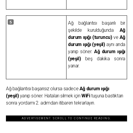
Ağ bağlantısı başarılı bir
şekilde kurulduğunda
Ağ
durum ışığı (turuncu)
ve
Ağ
durum ışığı (yeşil)
aynı anda
yanıp söner.
Ağ durum ışığı
(yeşil)
beş dakika sonra
yanar.
Ağ bağlantısı başarısız olursa sadece
Ağ durum ışığı
(yeşil)
yanıp söner. Hataları silmek için
WiFi
tuşuna bastıktan
sonra yordamı 2. adımdan itibaren tekrarlayın.
ADVERTISEMENT. SCROLL TO CONTINUE READING.