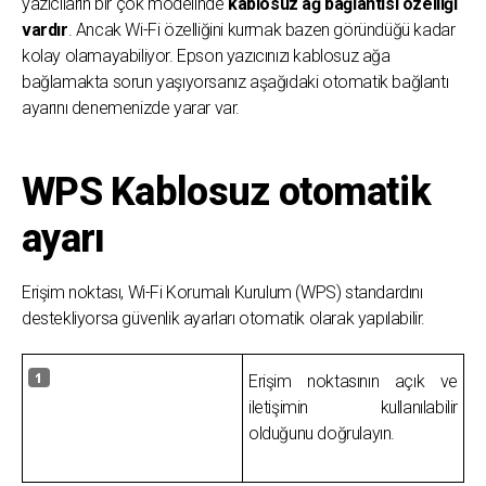
yazıcıların bir çok modelinde
kablosuz ağ bağlantısı özelliği
vardır
. Ancak Wi-Fi özelliğini kurmak bazen göründüğü kadar
kolay olamayabiliyor. Epson yazıcınızı kablosuz ağa
bağlamakta sorun yaşıyorsanız aşağıdaki otomatik bağlantı
ayarını denemenizde yarar var.
WPS Kablosuz otomatik
ayarı
Erişim noktası, Wi-Fi Korumalı Kurulum (WPS) standardını
destekliyorsa güvenlik ayarları otomatik olarak yapılabilir.
Erişim noktasının açık ve
iletişimin kullanılabilir
olduğunu doğrulayın.