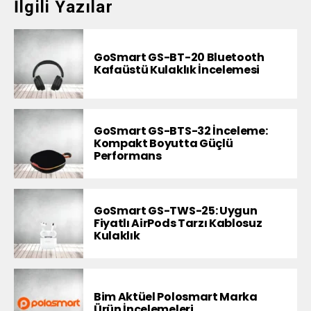
İlgili Yazılar
GoSmart GS-BT-20 Bluetooth
Kafaüstü Kulaklık İncelemesi
GoSmart GS-BTS-32 İnceleme:
Kompakt Boyutta Güçlü
Performans
GoSmart GS-TWS-25: Uygun
Fiyatlı AirPods Tarzı Kablosuz
Kulaklık
Bim Aktüel Polosmart Marka
Ürün İncelemeleri