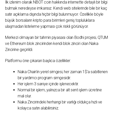
İlk izlenim olarak NBOT coin hakkında internette detaylı bir bilgi
bulmak neredeyse imkansız. Kendi web sitelerinde bile bir kaç
satır açıklama dışında hiçbir bilgi bulunmuyor. Özellikle böyle
büyük borsaların kripto para birimleri geniş topluluklara
ulaşmadan listeleme yapması çok riskli görünüyor.
Merkezi olmayan bir tahmin piyasası olan Bodhi projesi, QTUM
ve Ethereum blok zincirinden kendi blok zinciri olan Naka
Zincirine geçirildi.
Platformu öne çıkaran başlıca özellikler:
Naka Chain’in yerel simgesi, her zaman 1$’a sabitlenen
bir yardımcı program simgesidir.
Her işlem 3 saniye içinde işlenecektir.
Normal bir işlem, yalnızca bir alt sent işlem ücretine
mal olur.
Naka Zincirindeki herhangi bir varlığı oldukça hızlı ve
kolayca satın alabilirsiniz.