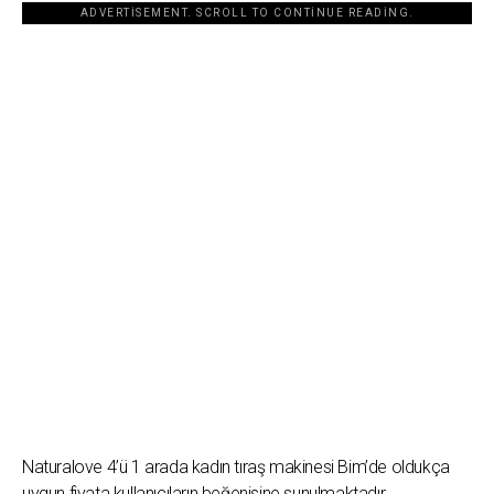
ADVERTISEMENT. SCROLL TO CONTINUE READING.
Naturalove 4’ü 1 arada kadın tıraş makinesi Bim’de oldukça
uygun fiyata kullanıcıların beğenisine sunulmaktadır.