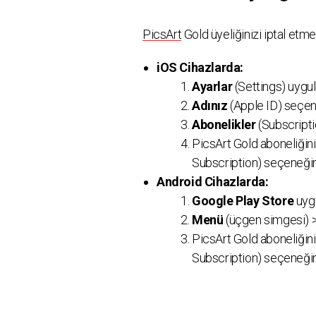
PicsArt
Gold üyeliğinizi iptal etmek
iOS Cihazlarda:
Ayarlar
(Settings) uygul
Adınız
(Apple ID) seçen
Abonelikler
(Subscripti
PicsArt Gold aboneliğini
Subscription) seçeneği
Android Cihazlarda:
Google Play Store
uygu
Menü
(üçgen simgesi) 
PicsArt Gold aboneliğini
Subscription) seçeneği