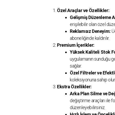
Özel Araçlar ve Özellikler:
Gelişmiş Düzenleme Ar
erişilebilir olan özel dü
Reklamsız Deneyim:
Üc
aboneliğinde kaldırılır.
Premium İçerikler:
Yüksek Kaliteli Stok F
uygulamanın sunduğu gen
sağlar.
Özel Filtreler ve Efektl
koleksiyonuna sahip olur
Ekstra Özellikler:
Arka Plan Silme ve Değ
değiştirme araçları ile f
düzenleyebilirsiniz.
Hızlı İşlem ve Öncelikl