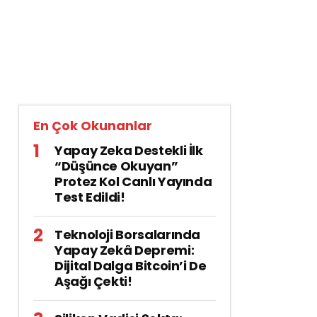
En Çok Okunanlar
Yapay Zeka Destekli İlk
“Düşünce Okuyan”
Protez Kol Canlı Yayında
Test Edildi!
Teknoloji Borsalarında
Yapay Zekâ Depremi:
Dijital Dalga Bitcoin’i De
Aşağı Çekti!