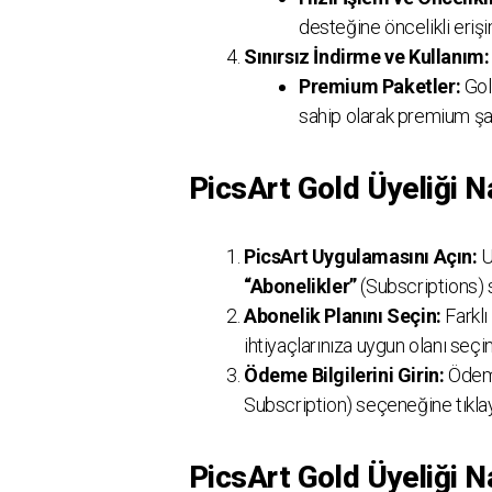
desteğine öncelikli erişi
Sınırsız İndirme ve Kullanım:
Premium Paketler:
Gold
sahip olarak premium şabl
PicsArt Gold Üyeliği Na
PicsArt Uygulamasını Açın:
U
“Abonelikler”
(Subscriptions) 
Abonelik Planını Seçin:
Farklı 
ihtiyaçlarınıza uygun olanı seçin
Ödeme Bilgilerini Girin:
Ödeme 
Subscription) seçeneğine tıkla
PicsArt Gold Üyeliği Nas