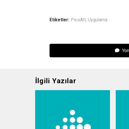
Etiketler:
PicsArt
,
Uygulama
Yor
İlgili Yazılar