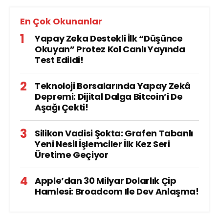
En Çok Okunanlar
Yapay Zeka Destekli İlk “Düşünce
Okuyan” Protez Kol Canlı Yayında
Test Edildi!
Teknoloji Borsalarında Yapay Zekâ
Depremi: Dijital Dalga Bitcoin’i De
Aşağı Çekti!
Silikon Vadisi Şokta: Grafen Tabanlı
Yeni Nesil İşlemciler İlk Kez Seri
Üretime Geçiyor
Apple’dan 30 Milyar Dolarlık Çip
Hamlesi: Broadcom Ile Dev Anlaşma!