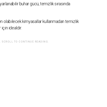
yarlanabilir buhar gücü, temizlik sırasında
en olabilecek kimyasallar kullanmadan temizlik
 için idealdir.
. SCROLL TO CONTINUE READING.