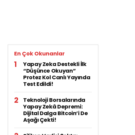
En Çok Okunanlar
Yapay Zeka Destekli İlk
“Düşünce Okuyan”
Protez Kol Canlı Yayında
Test Edildi!
Teknoloji Borsalarında
Yapay Zekâ Depremi:
Dijital Dalga Bitcoin’i De
Aşağı Çekti!