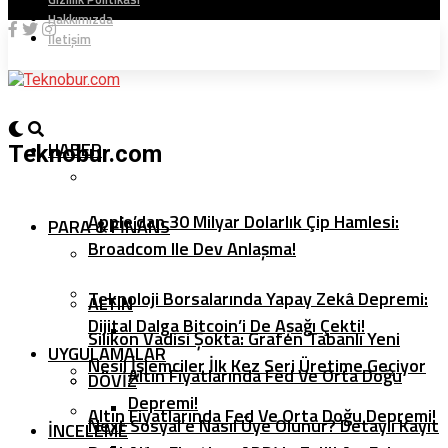
Hakkımızda
İletişim
HABER
Teknobur.com
Apple’dan 30 Milyar Dolarlık Çip Hamlesi:
PARA & FINANS
Broadcom Ile Dev Anlaşma!
Teknoloji Borsalarında Yapay Zekâ Depremi:
ALTIN
Dijital Dalga Bitcoin’i De Aşağı Çekti!
Silikon Vadisi Şokta: Grafen Tabanlı Yeni
UYGULAMALAR
Nesil İşlemciler İlk Kez Seri Üretime Geçiyor
Altın Fiyatlarında Fed Ve Orta Doğu
DÖVIZ
Depremi!
Altın Fiyatlarında Fed Ve Orta Doğu Depremi!
Next Sosyal’e Nasıl Üye Olunur? Detaylı Kayıt
İNCELEME