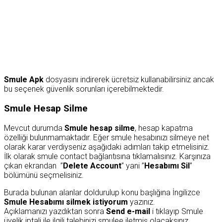
Smule Apk
dosyasını indirerek ücretsiz kullanabilirsiniz ancak
bu seçenek güvenlik sorunları içerebilmektedir.
Smule Hesap Silme
Mevcut durumda
Smule hesap silme
, hesap kapatma
özelliği bulunmamaktadır. Eğer smule hesabınızı silmeye net
olarak karar verdiyseniz aşağıdaki adımları takip etmelisiniz.
İlk olarak smule contact bağlantısına tıklamalısınız. Karşınıza
çıkan ekrandan ”
Delete Account
” yani ”
Hesabımı Sil
”
bölümünü seçmelisiniz.
Burada bulunan alanlar doldurulup konu başlığına İngilizce
Smule Hesabımı silmek istiyorum
yazınız.
Açıklamanızı yazdıktan sonra
Send e-mail
i tıklayıp Smule
üyelik iptali ile ilgili talebinizi smulee iletmiş olacaksınız.