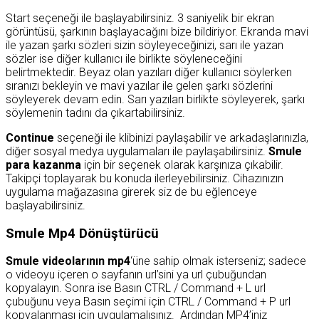
Start seçeneği ile başlayabilirsiniz. 3 saniyelik bir ekran
görüntüsü, şarkının başlayacağını bize bildiriyor. Ekranda mavi
ile yazan şarkı sözleri sizin söyleyeceğinizi, sarı ile yazan
sözler ise diğer kullanıcı ile birlikte söyleneceğini
belirtmektedir. Beyaz olan yazıları diğer kullanıcı söylerken
sıranızı bekleyin ve mavi yazılar ile gelen şarkı sözlerini
söyleyerek devam edin. Sarı yazıları birlikte söyleyerek, şarkı
söylemenin tadını da çıkartabilirsiniz.
Continue
seçeneği ile klibinizi paylaşabilir ve arkadaşlarınızla,
diğer sosyal medya uygulamaları ile paylaşabilirsiniz.
Smule
para kazanma
için bir seçenek olarak karşınıza çıkabilir.
Takipçi toplayarak bu konuda ilerleyebilirsiniz. Cihazınızın
uygulama mağazasına girerek siz de bu eğlenceye
başlayabilirsiniz.
Smule Mp4 Dönüştürücü
Smule videolarının mp4
‘üne sahip olmak isterseniz; sadece
o videoyu içeren o sayfanın url’sini ya url çubuğundan
kopyalayın. Sonra ise Basın CTRL / Command + L url
çubuğunu veya Basın seçimi için CTRL / Command + P url
kopyalanması için uygulamalısınız. Ardından MP4’iniz