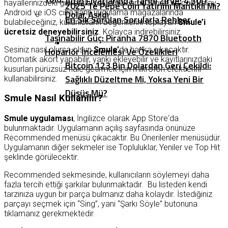
Altın Fiyatlarında Tarihi Zirve: 4.300
hayallerinizdeki gibi şarkı söylemek artık Smule ile çok kolay.
2025’te Pepe Coin Yatırımı Mantıklı Mı?
Android ve iOS cihazların uygulama mağazalarında
Dolar Aşıldı
En Sık Sorulan Sorularla Rehber
bulabileceğiniz, kullanıcıların beğenilerini toplayan
Smule’i
ücretsiz deneyebilirsiniz
. Kolayca indirebilirsiniz.
Taşınabilir Güç: Piranha 7870 Bluetooth
Sesiniz nasıl olursa olsun
Smule’
de harika çıkacaktır.
Hoparlör İncelemesi Ve Özellikleri
Otomatik akort yapabilir, yankı ekleyebilir ve kayıtlarınızdaki
Bitcoin 123 Bin Dolardan Geri Çekildi:
kusurları pürüzsüz hale getirmek için mikrofon efektlerini
Sağlıklı Düzeltme Mi, Yoksa Yeni Bir
kullanabilirsiniz.
Düşüş Mü?
Smule Nasıl Kullanılır?
Smule uygulaması
, İngilizce olarak App Store‘da
bulunmaktadır. Uygulamanın açılış sayfasında önünüze
Recommended menüsü çıkacaktır. Bu Önerilenler menüsüdür.
Uygulamanın diğer sekmeler ise Topluluklar, Yeniler ve Top Hit
şeklinde görülecektir.
Recommended sekmesinde, kullanıcıların söylemeyi daha
fazla tercih ettiği şarkılar bulunmaktadır. Bu listeden kendi
tarzınıza uygun bir parça bulmanız daha kolaydır. İstediğiniz
parçayı seçmek için “Sing”, yani “Şarkı Söyle” butonuna
tıklamanız gerekmektedir.