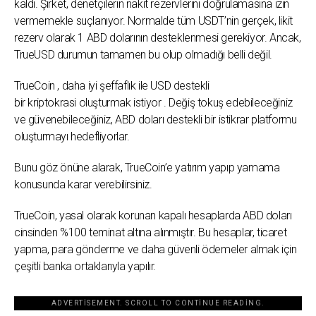
kaldı.
Şirket, denetçilerin nakit rezervlerini doğrulamasına izin
vermemekle suçlanıyor. Normalde t
üm USDT’nin gerçek, likit
rezerv olarak 1 ABD dolarının desteklenmesi gerekiyor.
Ancak,
TrueUSD durumun tamamen bu olup olmadığı belli değil.
TrueCoin
, daha iyi şeffaflık ile
USD destekli
bir kriptokrasi oluşturmak istiyor .
Değiş tokuş edebileceğiniz
ve güvenebileceğiniz, ABD doları destekli bir istikrar platformu
oluşturmayı hedefliyorlar.
Bunu göz önüne alarak, TrueCoin’e yatırım yapıp yamama
konusunda karar verebilirsiniz.
TrueCoin, yasal olarak korunan kapalı hesaplarda ABD doları
cinsinden %100 teminat altına alınmıştır.
Bu hesaplar, ticaret
yapma, para gönderme ve daha güvenli ödemeler almak için
çeşitli banka ortaklarıyla yapılır.
ADVERTISEMENT. SCROLL TO CONTINUE READING.