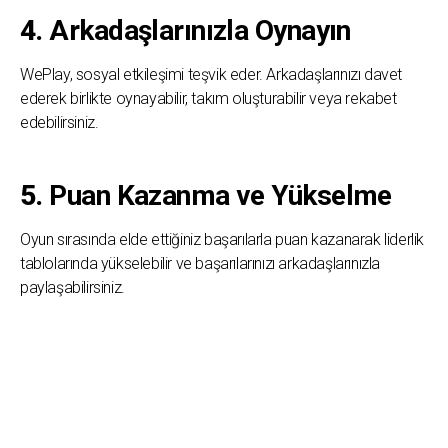
4.
Arkadaşlarınızla Oynayın
WePlay, sosyal etkileşimi teşvik eder. Arkadaşlarınızı davet
ederek birlikte oynayabilir, takım oluşturabilir veya rekabet
edebilirsiniz.
5.
Puan Kazanma ve Yükselme
Oyun sırasında elde ettiğiniz başarılarla puan kazanarak liderlik
tablolarında yükselebilir ve başarılarınızı arkadaşlarınızla
paylaşabilirsiniz.