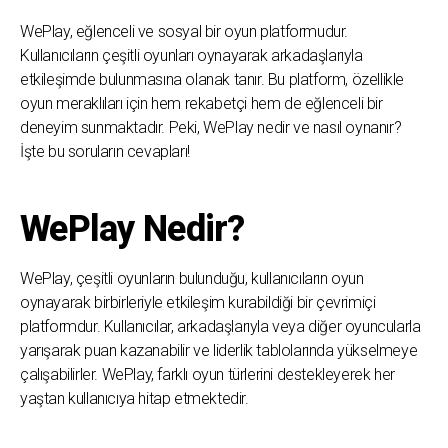
WePlay, eğlenceli ve sosyal bir oyun platformudur.
Kullanıcıların çeşitli oyunları oynayarak arkadaşlarıyla
etkileşimde bulunmasına olanak tanır. Bu platform, özellikle
oyun meraklıları için hem rekabetçi hem de eğlenceli bir
deneyim sunmaktadır. Peki, WePlay nedir ve nasıl oynanır?
İşte bu soruların cevapları!
WePlay Nedir?
WePlay, çeşitli oyunların bulunduğu, kullanıcıların oyun
oynayarak birbirleriyle etkileşim kurabildiği bir çevrimiçi
platformdur. Kullanıcılar, arkadaşlarıyla veya diğer oyuncularla
yarışarak puan kazanabilir ve liderlik tablolarında yükselmeye
çalışabilirler. WePlay, farklı oyun türlerini destekleyerek her
yaştan kullanıcıya hitap etmektedir.