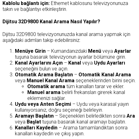
Kablolu bağlantı için:
Ethernet kablosunu televizyonunuza
takın ve bağlantıyı etkinleştirin.
Dijitsu 32D9800 Kanal Arama Nasıl Yapılır?
Dijitsu 32D9800 televizyonunuzda kanal arama yapmak için
aşağıdaki adımları takip edebilirsiniz:
Menüye Girin
– Kumandanızdaki
Menü
veya
Ayarlar
tuşuna basarak televizyonun ayarlar bölümüne girin.
Kanal Ayarlarını Açın
–
Kanal
veya
Uydu Ayarları
seçeneğini bulun ve açın.
Otomatik Arama Başlatın
–
Otomatik Kanal Arama
veya
Manuel Kanal Arama
seçeneklerinden birini seçin.
Otomatik arama
tüm kanalları tarar ve ekler.
Manuel arama
belirli frekansları girerek kanal
eklemenizi sağlar.
Uydu veya Anten Seçimi
– Uydu veya karasal yayın
kullanıyorsanız, doğru seçeneği belirleyin.
Aramayı Başlatın
– Seçenekleri belirledikten sonra
Ara
veya
Başlat
tuşuna basarak kanal aramayı başlatın.
Kanalları Kaydedin
– Arama tamamlandıktan sonra
kanalları kaydedin ve çıkış yapın.