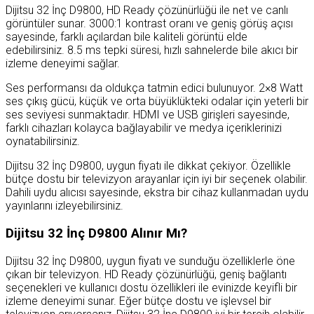
Dijitsu 32 İnç D9800, HD Ready çözünürlüğü ile net ve canlı
görüntüler sunar. 3000:1 kontrast oranı ve geniş görüş açısı
sayesinde, farklı açılardan bile kaliteli görüntü elde
edebilirsiniz. 8.5 ms tepki süresi, hızlı sahnelerde bile akıcı bir
izleme deneyimi sağlar.
Ses performansı da oldukça tatmin edici bulunuyor. 2×8 Watt
ses çıkış gücü, küçük ve orta büyüklükteki odalar için yeterli bir
ses seviyesi sunmaktadır. HDMI ve USB girişleri sayesinde,
farklı cihazları kolayca bağlayabilir ve medya içeriklerinizi
oynatabilirsiniz.
Dijitsu 32 İnç D9800, uygun fiyatı ile dikkat çekiyor. Özellikle
bütçe dostu bir televizyon arayanlar için iyi bir seçenek olabilir.
Dahili uydu alıcısı sayesinde, ekstra bir cihaz kullanmadan uydu
yayınlarını izleyebilirsiniz.
Dijitsu 32 İnç D9800 Alınır Mı?
Dijitsu 32 İnç D9800, uygun fiyatı ve sunduğu özelliklerle öne
çıkan bir televizyon. HD Ready çözünürlüğü, geniş bağlantı
seçenekleri ve kullanıcı dostu özellikleri ile evinizde keyifli bir
izleme deneyimi sunar. Eğer bütçe dostu ve işlevsel bir