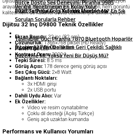
Dijitsu 32 İnç D9800, uygun fiyatlı ve işlevsel bir televizyon
Bütçe Dostu Ses Deneyimi: Piranha 9985
Verimli Yönetmenin En Kolay Yolu!
arayanlar için ideal bir seçenek. Bu televizyon, hem görüntü
2025’te Pepe Coin Yatırımı Mantıklı Mı? En Sık
Bluetooth Kulak İçi Kulaklık İncelemesi
kalitesi hem de kullanıcı dostu özellikleriyle dikkat çekiyor.
Sorulan Sorularla Rehber
Dijitsu 32 İnç D9800 Teknik Özellikler
Ekran Boyutu:
32 inç (82 cm)
Taşınabilir Güç: Piranha 7870 Bluetooth Hoparlör
Çözünürlük:
1366×768 piksel (HD Ready)
Bitcoin 123 Bin Dolardan Geri Çekildi: Sağlıklı
İncelemesi Ve Özellikleri
Panel Tipi:
LED
Düzeltme Mi, Yoksa Yeni Bir Düşüş Mü?
Kontrast Oranı:
3000:1
Tepki Süresi:
8.5 ms
Görüş Açısı:
178 derece geniş görüş açısı
Ses Çıkış Gücü:
2×8 Watt
Bağlantı Noktaları:
3x HDMI girişi
2x USB portu
Dahili Uydu Alıcı:
Var
Ek Özellikler:
Video ve resim oynatabilme
Çoklu dil desteği (Açılış Türkçe)
Geniş açılı uzaktan kumanda
Performans ve Kullanıcı Yorumları