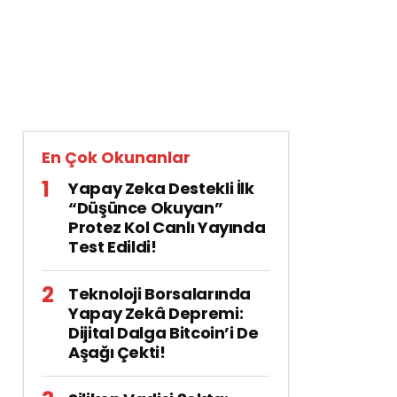
En Çok Okunanlar
Yapay Zeka Destekli İlk
“Düşünce Okuyan”
Protez Kol Canlı Yayında
Test Edildi!
Teknoloji Borsalarında
Yapay Zekâ Depremi:
Dijital Dalga Bitcoin’i De
Aşağı Çekti!