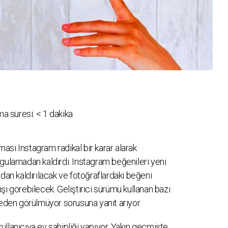
a süresi:
< 1
dakika
ası Instagram radikal bir karar alarak
ygulamadan kaldırdı. Instagram beğenileri yeni
rdan kaldırılacak ve fotoğraflardaki beğeni
şi görebilecek. Geliştirici sürümü kullanan bazı
neden görülmüyor sorusuna yanıt arıyor.
llanıcıya ev sahipliği yapıyor. Yakın geçmişte