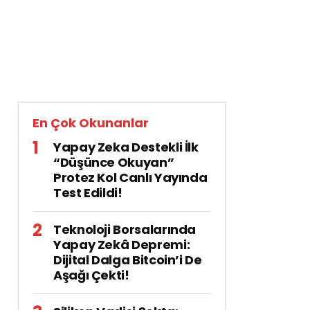
En Çok Okunanlar
Yapay Zeka Destekli İlk
“Düşünce Okuyan”
Protez Kol Canlı Yayında
Test Edildi!
Teknoloji Borsalarında
Yapay Zekâ Depremi:
Dijital Dalga Bitcoin’i De
Aşağı Çekti!