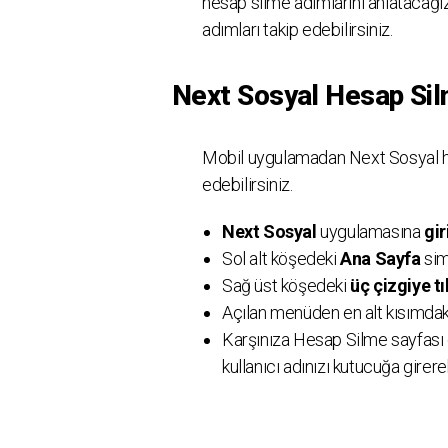
hesap silme adımlarını anlatacağız
adımları takip edebilirsiniz.
Next Sosyal Hesap Si
Mobil uygulamadan Next Sosyal hes
edebilirsiniz.
Next Sosyal
uygulamasına
gir
Sol alt köşedeki
Ana Sayfa
sim
Sağ üst köşedeki
üç çizgiye tı
Açılan menüden en alt kısımda
Karşınıza Hesap Silme sayfası ç
kullanıcı adınızı kutucuğa girerek