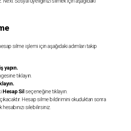
. Next Sosyal üyeliğinizi silmek için aşağıdaki
lme
ap silme işlemi için aşağıdaki adımları takip
iş yapın.
gesine tıklayın.
klayın.
ki
Hesap Sil
seçeneğine tıklayın.
ıkacaktır. Hesap silme bildirimini okuduktan sonra
 hesabınızı silebilirsiniz.