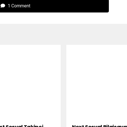
1 Comment
xt Sosyal Takipçi
Next Sosyal Bilgisaya