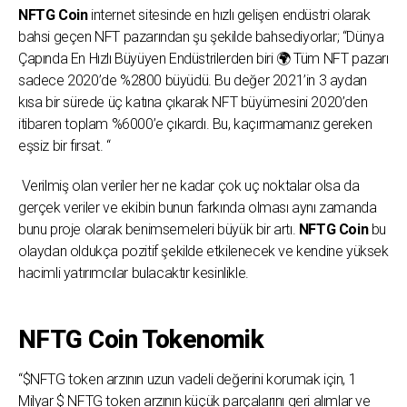
NFTG Coin
internet sitesinde en hızlı gelişen endüstri olarak
bahsi geçen NFT pazarından şu şekilde bahsediyorlar; “Dünya
Çapında En Hızlı Büyüyen Endüstrilerden biri 🌍 Tüm NFT pazarı
sadece 2020’de %2800 büyüdü. Bu değer 2021’in 3 aydan
kısa bir sürede üç katına çıkarak NFT büyümesini 2020’den
itibaren toplam %6000’e çıkardı. Bu, kaçırmamanız gereken
eşsiz bir fırsat. “
Verilmiş olan veriler her ne kadar çok uç noktalar olsa da
gerçek veriler ve ekibin bunun farkında olması aynı zamanda
bunu proje olarak benimsemeleri büyük bir artı.
NFTG Coin
bu
olaydan oldukça pozitif şekilde etkilenecek ve kendine yüksek
hacimli yatırımcılar bulacaktır kesinlikle.
NFTG Coin Tokenomik
“$NFTG token arzının uzun vadeli değerini korumak için, 1
Milyar $ NFTG token arzının küçük parçalarını geri alımlar ve