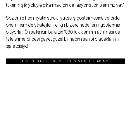
tükenmişlik yoluyla çıkarmak için deflasyonist bir planımız var.”
Sözleri ile hem fiyatın sürekli yükseliş göstermesine verdikleri
önem hem de stratejileri ile ilgili bizlere hedeflerini göstermiş
oluyorlar. Ön satış için bu arzın %30 ‘luk kısmının ayrılması da
listelenme öncesi gayet güzel bir hacim sahibi olacaklarının
işaretçisiydi.
ADVERTISEMENT. SCROLL TO CONTINUE READING.