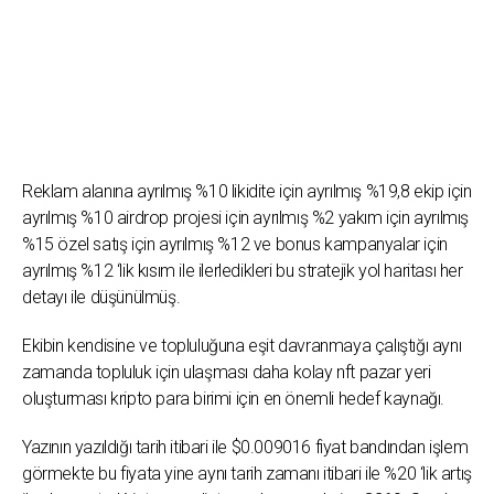
Reklam alanına ayrılmış %10 likidite için ayrılmış %19,8 ekip için
ayrılmış %10 airdrop projesi için ayrılmış %2 yakım için ayrılmış
%15 özel satış için ayrılmış %12 ve bonus kampanyalar için
ayrılmış %12 ‘lik kısım ile ilerledikleri bu stratejik yol haritası her
detayı ile düşünülmüş.
Ekibin kendisine ve topluluğuna eşit davranmaya çalıştığı aynı
zamanda topluluk için ulaşması daha kolay nft pazar yeri
oluşturması kripto para birimi için en önemli hedef kaynağı.
Yazının yazıldığı tarih itibari ile $0.009016 fiyat bandından işlem
görmekte bu fiyata yine aynı tarih zamanı itibari ile %20 ‘lik artış