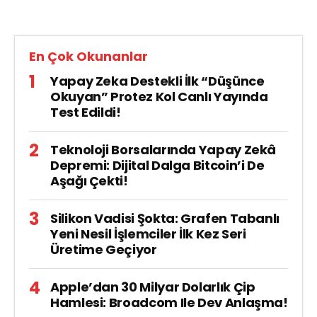
En Çok Okunanlar
Yapay Zeka Destekli İlk “Düşünce
Okuyan” Protez Kol Canlı Yayında
Test Edildi!
Teknoloji Borsalarında Yapay Zekâ
Depremi: Dijital Dalga Bitcoin’i De
Aşağı Çekti!
Silikon Vadisi Şokta: Grafen Tabanlı
Yeni Nesil İşlemciler İlk Kez Seri
Üretime Geçiyor
Apple’dan 30 Milyar Dolarlık Çip
Hamlesi: Broadcom Ile Dev Anlaşma!