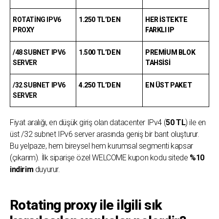
ROTATING IPV6
1.250 TL’DEN
HER ISTEKTE
PROXY
FARKLI IP
/48 SUBNET IPV6
1.500 TL’DEN
PREMIUM BLOK
SERVER
TAHSISI
/32 SUBNET IPV6
4.250 TL’DEN
EN ÜST PAKET
SERVER
Fiyat aralığı, en düşük giriş olan datacenter IPv4 (
50 TL
) ile en
üst /32 subnet IPv6 server arasında geniş bir bant oluşturur.
Bu yelpaze, hem bireysel hem kurumsal segmenti kapsar
(çıkarım). İlk siparişe özel WELCOME kupon kodu sitede
%10
indirim
duyurur.
Rotating proxy ile ilgili sık