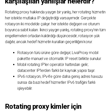
karşılaşılan yanlışlar nelerdir?
Rotating proxy hakkında yaygın bir yanlış, her rotating hizmetin
her istekte mutlaka IP değiştirdiği varsayımıdır. Gerçekte
rotasyon iki modelde çalışır: her istekte değişen ve oturum
boyunca sabit kalan. İkinci yaygın yanlış, rotating proxy’nin tüm
engellemeleri ortadan kaldırdığı düşüncesidir; rotasyon yük
dağıtır, ancak hedef hizmetin kuralları geçerliliğini korur.
Rotasyon türü ürüne göre değişir; LivaProxy mobil
pakette manuel ve otomatik IP reset birlikte sunulur.
Mobil rotating IP’ler operatör hattından gelir;
datacenter IP’lerden farklı bir kaynak yapısı taşır.
IPv6 rotasyon, IPv4’e göre daha geniş adres havuzu
sunsa da bazı hedef hizmetler IPv6 trafiğini farklı
işleyebilir.
Rotating proxy kimler için