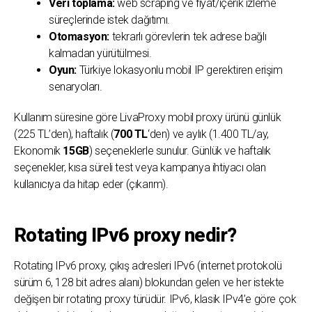
Veri toplama:
web scraping ve fiyat/içerik izleme
süreçlerinde istek dağıtımı.
Otomasyon:
tekrarlı görevlerin tek adrese bağlı
kalmadan yürütülmesi.
Oyun:
Türkiye lokasyonlu mobil IP gerektiren erişim
senaryoları.
Kullanım süresine göre LivaProxy mobil proxy ürünü günlük
(225 TL’den), haftalık (
700 TL
‘den) ve aylık (1.400 TL/ay,
Ekonomik
15GB
) seçeneklerle sunulur. Günlük ve haftalık
seçenekler, kısa süreli test veya kampanya ihtiyacı olan
kullanıcıya da hitap eder (çıkarım).
Rotating IPv6 proxy nedir?
Rotating IPv6 proxy, çıkış adresleri IPv6 (internet protokolü
sürüm 6, 128 bit adres alanı) blokundan gelen ve her istekte
değişen bir rotating proxy türüdür. IPv6, klasik IPv4’e göre çok