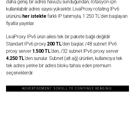
daha geniş bir adres havuzu sunduğundan, rotasyon için
kullanılabilir adres sayısı yüksektir. LivaProxy rotating IPv6
ürününü
her istekte
farklı IP tanımıyla, 1.250 TL’den başlayan
fiyatla yayınlar.
LivaProxy IPv6 ürün ailesi tek bir pakete bağlı değildir.
Standart IPv6 proxy
200 TL
‘den başlar; /48 subnet IPv6
proxy server
1.500 TL
‘den, /32 subnet IPv6 proxy server
4.250 TL
‘den sunulur. Subnet (alt ağ) ürünleri, kullanıcıya tek
tek adres yerine bir adres bloku tahsis eden premium
seçeneklerdir.
ADVERTISEMENT. SCROLL TO CONTINUE READING.