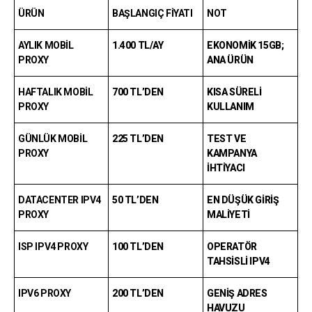
ÜRÜN
BAŞLANGIÇ FIYATI
NOT
AYLIK MOBIL
1.400 TL/AY
EKONOMIK 15GB;
PROXY
ANA ÜRÜN
HAFTALIK MOBIL
700 TL’DEN
KISA SÜRELI
PROXY
KULLANIM
GÜNLÜK MOBIL
225 TL’DEN
TEST VE
PROXY
KAMPANYA
IHTIYACI
DATACENTER IPV4
50 TL’DEN
EN DÜŞÜK GIRIŞ
PROXY
MALIYETI
ISP IPV4 PROXY
100 TL’DEN
OPERATÖR
TAHSISLI IPV4
IPV6 PROXY
200 TL’DEN
GENIŞ ADRES
HAVUZU