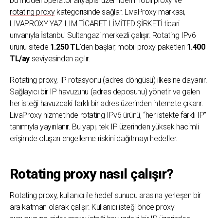
bu modeli operatör altyapısı üzerinden mobil proxy ve
rotating proxy
kategorisinde sağlar. LivaProxy markası,
LIVAPROXY YAZILIM TİCARET LİMİTED ŞİRKETİ ticari
unvanıyla İstanbul Sultangazi merkezli çalışır. Rotating IPv6
ürünü sitede
1.250 TL
‘den başlar; mobil proxy paketleri
1.400
TL/ay
seviyesinden açılır.
Rotating proxy, IP rotasyonu (adres döngüsü) ilkesine dayanır.
Sağlayıcı bir IP havuzunu (adres deposunu) yönetir ve gelen
her isteği havuzdaki farklı bir adres üzerinden internete çıkarır.
LivaProxy hizmetinde rotating IPv6 ürünü, “her istekte farklı IP”
tanımıyla yayınlanır. Bu yapı, tek IP üzerinden yüksek hacimli
erişimde oluşan engelleme riskini dağıtmayı hedefler.
Rotating proxy nasıl çalışır?
Rotating proxy, kullanıcı ile hedef sunucu arasına yerleşen bir
ara katman olarak çalışır. Kullanıcı isteği önce proxy