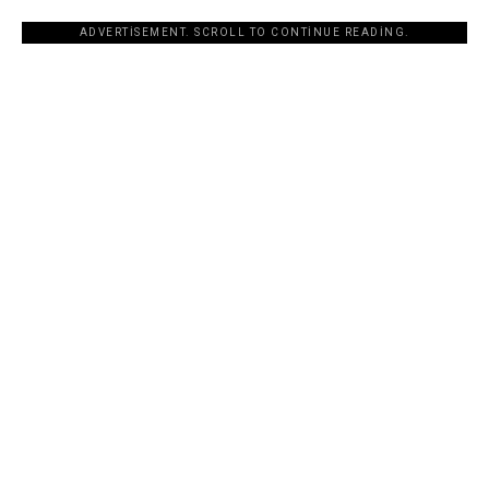
ADVERTISEMENT. SCROLL TO CONTINUE READING.