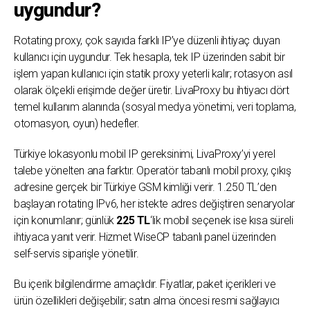
uygundur?
Rotating proxy, çok sayıda farklı IP’ye düzenli ihtiyaç duyan
kullanıcı için uygundur. Tek hesapla, tek IP üzerinden sabit bir
işlem yapan kullanıcı için statik proxy yeterli kalır; rotasyon asıl
olarak ölçekli erişimde değer üretir. LivaProxy bu ihtiyacı dört
temel kullanım alanında (sosyal medya yönetimi, veri toplama,
otomasyon, oyun) hedefler.
Türkiye lokasyonlu mobil IP gereksinimi, LivaProxy’yi yerel
talebe yönelten ana farktır. Operatör tabanlı mobil proxy, çıkış
adresine gerçek bir Türkiye GSM kimliği verir. 1.250 TL’den
başlayan rotating IPv6, her istekte adres değiştiren senaryolar
için konumlanır; günlük
225 TL
‘lik mobil seçenek ise kısa süreli
ihtiyaca yanıt verir. Hizmet WiseCP tabanlı panel üzerinden
self-servis siparişle yönetilir.
Bu içerik bilgilendirme amaçlıdır. Fiyatlar, paket içerikleri ve
ürün özellikleri değişebilir; satın alma öncesi resmi sağlayıcı