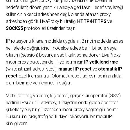
sunucusuna gider, proxy isteği havuzdaki bir IP üzerinden
hedefe iletir, dönen yanıtı kullanıcıya geri taşır. Hedef site, isteği
kullanıcının kendi adresinden değil, o anda atanan proxy
adresinden görür. LivaProxy bu trafiği
HTTP/HTTPS
ve
SOCKS5
protokolleri üzerinden taşır.
IP rotasyonu iki ana modelde uygulanır. Birinci modelde adres
her istekte değişir; ikinci modelde adres belirli bir süre veya
oturum (session) boyunca sabit kalır, sonra döner. LivaProxy
mobil proxy paketlerinde IP yönetimi için
IP yetkilendirme
(whitelist, izinli adres listesi),
manuel IP reset
ve
otomatik IP
reset
özellikleri sunulur. Otomatik reset, adresin belirli aralıkla
planlı biçimde yenilenmesini sağlar.
Mobil rotating yapıda çıkış adresi, gerçek bir operatör (GSM)
hattının IP’si olur. LivaProxy, Türkiye’nin önde gelen operatör
şirketleriyle iş birliği üzerinden mobil proxy sağladığını belirtir.
Bu kurulum, çıkış trafiğine Türkiye lokasyonlu bir mobil IP
kimliği verir.