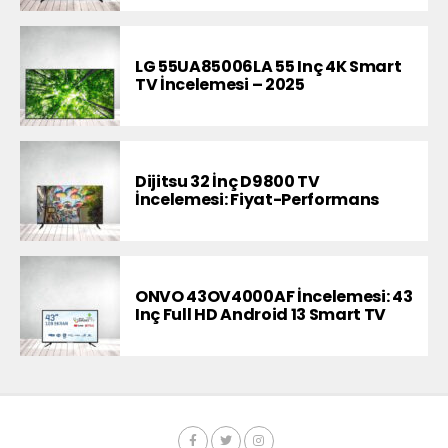
LG 55UA85006LA 55 Inç 4K Smart
TV İncelemesi – 2025
Dijitsu 32 İnç D9800 TV
İncelemesi: Fiyat-Performans
ONVO 43OV4000AF İncelemesi: 43
Inç Full HD Android 13 Smart TV