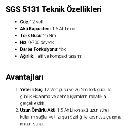
SGS 5131 Teknik Özellikleri
Güç
: 12 Volt
Akü Kapasitesi
: 1.5 Ah Li-ion
Tork Gücü
: 26 Nm
Hız
: 0-700 dev/dk
Darbe Fonksiyonu
: Yok
Ağırlık
: Hafif ve kompakt tasarım
Avantajları
Yeterli Güç
: 12 Volt gücü ve 26 Nm tork gücü ile
günlük vidalama ve delme işlemlerini rahatlıkla
gerçekleştirir.
Uzun Ömürlü Akü
: 1.5 Ah Li-ion akü, uzun süreli
kullanım sağlar ve hızlı şarj özelliği ile kesintisiz çalışma
imkanı sunar.