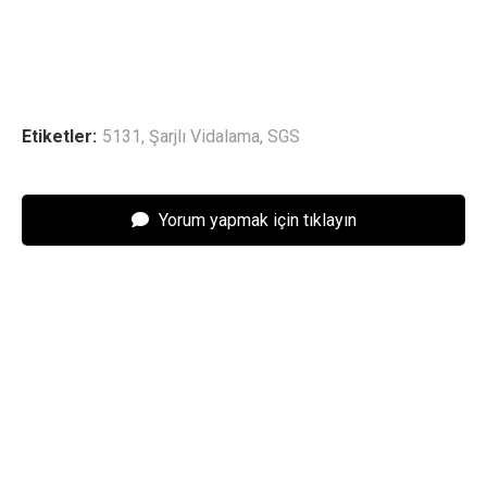
Etiketler:
5131
,
Şarjlı Vidalama
,
SGS
Yorum yapmak için tıklayın