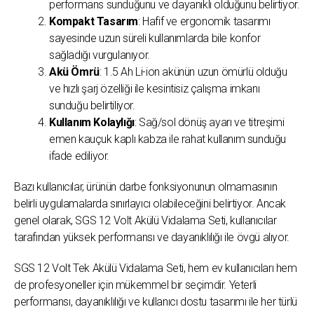
performans sunduğunu ve dayanıklı olduğunu belirtiyor.
Kompakt Tasarım
: Hafif ve ergonomik tasarımı
sayesinde uzun süreli kullanımlarda bile konfor
sağladığı vurgulanıyor.
Akü Ömrü
: 1.5 Ah Li-ion akünün uzun ömürlü olduğu
ve hızlı şarj özelliği ile kesintisiz çalışma imkanı
sunduğu belirtiliyor.
Kullanım Kolaylığı
: Sağ/sol dönüş ayarı ve titreşimi
emen kauçuk kaplı kabza ile rahat kullanım sunduğu
ifade ediliyor.
Bazı kullanıcılar, ürünün darbe fonksiyonunun olmamasının
belirli uygulamalarda sınırlayıcı olabileceğini belirtiyor. Ancak
genel olarak, SGS 12 Volt Akülü Vidalama Seti, kullanıcılar
tarafından yüksek performansı ve dayanıklılığı ile övgü alıyor.
SGS 12 Volt Tek Akülü Vidalama Seti, hem ev kullanıcıları hem
de profesyoneller için mükemmel bir seçimdir. Yeterli
performansı, dayanıklılığı ve kullanıcı dostu tasarımı ile her türlü