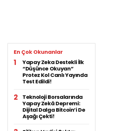
En Çok Okunanlar
Yapay Zeka Destekli İlk
“Düşünce Okuyan”
Protez Kol Canlı Yayında
Test Edildi!
Teknoloji Borsalarında
Yapay Zekâ Depremi:
Dijital Dalga Bitcoin’i De
Aşağı Çekti!