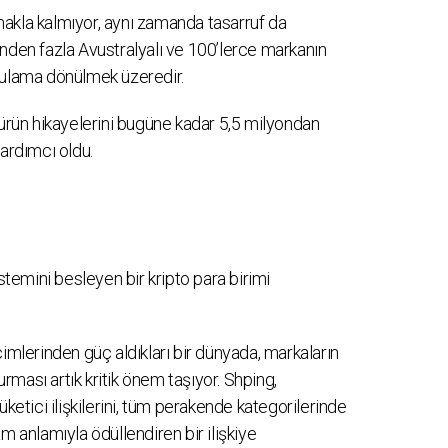
akla kalmıyor, aynı zamanda tasarruf da
inden fazla Avustralyalı ve 100’lerce markanın
gulama dönülmek üzeredir.
 ürün hikayelerini bugüne kadar 5,5 milyondan
yardımcı oldu.
istemini besleyen bir kripto para birimi
çimlerinden güç aldıkları bir dünyada, markaların
kurması artık kritik önem taşıyor. Shping,
üketici ilişkilerini, tüm perakende kategorilerinde
 tam anlamıyla ödüllendiren bir ilişkiye