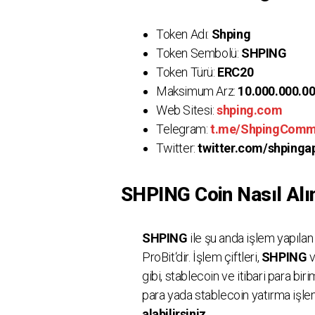
Token Adı:
Shping
Token Sembolü:
SHPING
Token Türü:
ERC20
Maksimum Arz:
10.000.000.0
Web Sitesi:
shping.com
Telegram:
t.me/ShpingComm
Twitter:
twitter.com/shpinga
SHPING Coin Nasıl Alın
SHPING
ile şu anda işlem yapıla
ProBit‘dir. İşlem çiftleri,
SHPING
v
gibi, stablecoin ve itibari para bi
para yada stablecoin yatırma işlem
alabilirsiniz.