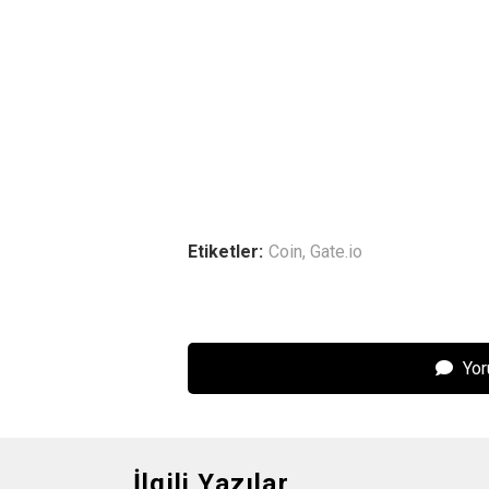
Etiketler:
Coin
,
Gate.io
Yor
İlgili Yazılar