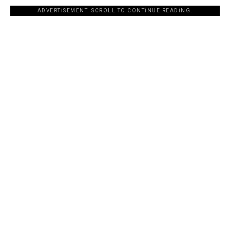
ADVERTISEMENT. SCROLL TO CONTINUE READING.