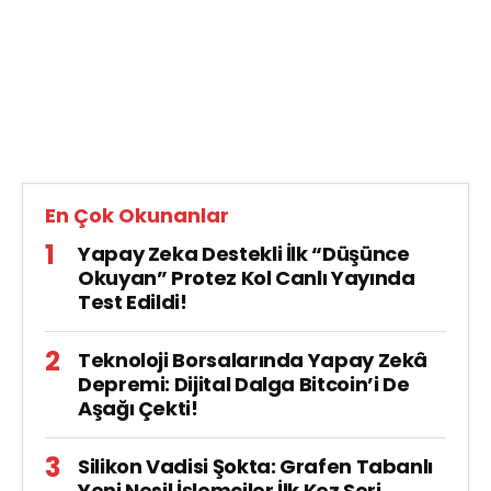
En Çok Okunanlar
Yapay Zeka Destekli İlk “Düşünce
Okuyan” Protez Kol Canlı Yayında
Test Edildi!
Teknoloji Borsalarında Yapay Zekâ
Depremi: Dijital Dalga Bitcoin’i De
Aşağı Çekti!
Silikon Vadisi Şokta: Grafen Tabanlı
Yeni Nesil İşlemciler İlk Kez Seri