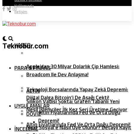
Hakkımızda
İletişim
HABER
Teknobur.com
Apple’dan 30 Milyar Dolarlık Çip Hamlesi:
PARA & FINANS
Broadcom Ile Dev Anlaşma!
Teknoloji Borsalarında Yapay Zekâ Depremi:
ALTIN
Dijital Dalga Bitcoin’i De Aşağı Çekti!
Silikon Vadisi Şokta: Grafen Tabanlı Yeni
UYGULAMALAR
Nesil İşlemciler İlk Kez Seri Üretime Geçiyor
Altın Fiyatlarında Fed Ve Orta Doğu
DÖVIZ
Depremi!
Altın Fiyatlarında Fed Ve Orta Doğu Depremi!
Next Sosyal’e Nasıl Üye Olunur? Detaylı Kayıt
İNCELEME