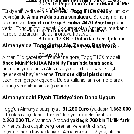
Altın Fiyatlarında Tarihi Zirve: 4.300
Okuma süresi:
2
dakika
2025’te Pepe Coin Yatırımı Mantıklı Mı?
Dolar Aşıldı
En Sık Sorulan Sorularla Rehber
Türkiye’nin yerli ve milli otomobili
Togg T10X
, 2025 yılının son
çeyreğinde
Almanya’da satışa sunulacak
. Bu gelişme, hem
Taşınabilir Güç: Piranha 7870 Bluetooth
otomotiv sektörü hem de gurbetçiler için oldukça heyecan
verici. Togg’un Avrupa’daki ilk durağı olan Almanya, markanın
Hoparlör İncelemesi Ve Özellikleri
küresel pazardaki iddiasını ortaya koyuyor.
Bitcoin 123 Bin Dolardan Geri Çekildi:
Almanya’da Togg Satışı Ne Zaman Başlıyor?
Sağlıklı Düzeltme Mi, Yoksa Yeni Bir
Düşüş Mü?
Alman Bild gazetesinin haberine göre, Togg T10X modeli
önce Münih’teki IAA Mobility Fuarı’nda tanıtılacak
,
ardından yıl sonunda Almanya yollarında olacak. Satışlar,
geleneksel bayiler yerine
Trumore dijital platformu
üzerinden gerçekleşecek. Bu da kullanıcıların online olarak
sipariş verebilmesini sağlayacak.
Almanya’daki Fiyatı Türkiye’den Daha Uygun
Togg’un Almanya satış fiyatı,
31.280 Euro
(yaklaşık
1.663.000
TL
) olarak açıklandı. Türkiye’de aynı modelin fiyatı ise
2.363.000 TL
civarında. Aradaki
yaklaşık 700 bin TL’lik fark
,
Almanya’daki düşük vergi oranları ve elektrikli araç
teşviklerinden kaynaklanıyor. Almanya’da ÖTV yok, aksine