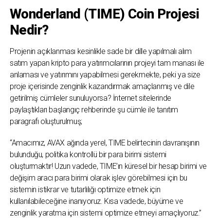
Wonderland (TIME) Coin Projesi
Nedir?
Projenin açıklanması kesinlikle sade bir dille yapılmalı alım
satım yapan kripto para yatırımcılarının projeyi tam manası ile
anlaması ve yatırımını yapabilmesi gerekmekte, peki ya size
proje içerisinde zenginlik kazandırmak amaçlanmış ve dile
getirilmiş cümleler sunuluyorsa? İnternet sitelerinde
paylaştıkları başlangıç rehberinde şu cümle ile tanıtım
paragrafı oluşturulmuş;
“Amacımız, AVAX ağında yerel, TIME belirtecinin davranışının
bulunduğu, politika kontrollü bir para birimi sistemi
oluşturmaktır! Uzun vadede, TIME’ın küresel bir hesap birimi ve
değişim aracı para birimi olarak işlev görebilmesi için bu
sistemin istikrar ve tutarlılığı optimize etmek için
kullanılabileceğine inanıyoruz. Kısa vadede, büyüme ve
zenginlik yaratma için sistemi optimize etmeyi amaçlıyoruz.”