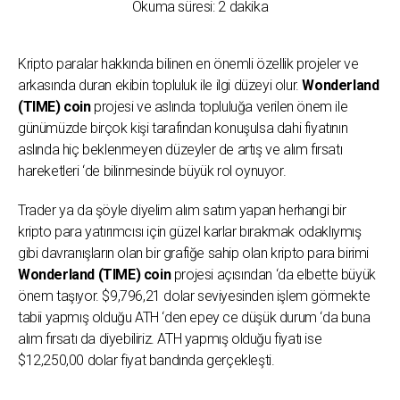
Okuma süresi:
2
dakika
Kripto paralar hakkında bilinen en önemli özellik projeler ve
arkasında duran ekibin topluluk ile ilgi düzeyi olur.
Wonderland
(TIME) coin
projesi ve aslında topluluğa verilen önem ile
günümüzde birçok kişi tarafından konuşulsa dahi fiyatının
aslında hiç beklenmeyen düzeyler de artış ve alım fırsatı
hareketleri ‘de bilinmesinde büyük rol oynuyor.
Trader ya da şöyle diyelim alım satım yapan herhangi bir
kripto para yatırımcısı için güzel karlar bırakmak odaklıymış
gibi davranışların olan bir grafiğe sahip olan kripto para birimi
Wonderland (TIME) coin
projesi açısından ‘da elbette büyük
önem taşıyor. $9,796,21 dolar seviyesinden işlem görmekte
tabii yapmış olduğu ATH ‘den epey ce düşük durum ‘da buna
alım fırsatı da diyebiliriz. ATH yapmış olduğu fiyatı ise
$12,250,00 dolar fiyat bandında gerçekleşti.