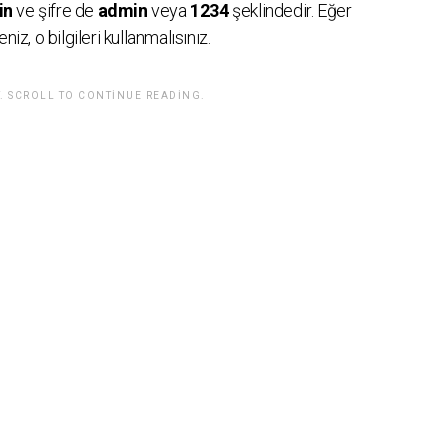
in
ve şifre de
admin
veya
1234
şeklindedir. Eğer
iz, o bilgileri kullanmalısınız.
. SCROLL TO CONTINUE READING.