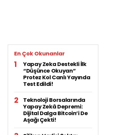
En Çok Okunanlar
Yapay Zeka Destekli İlk
“Düşünce Okuyan”
Protez Kol Canlı Yayında
Test Edildi!
Teknoloji Borsalarında
Yapay Zekâ Depremi:
Dijital Dalga Bitcoin’i De
Aşağı Çekti!