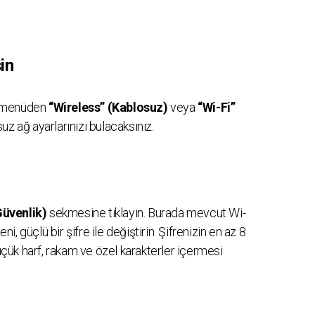
in
ki menüden
“Wireless” (Kablosuz)
veya
“Wi-Fi”
uz ağ ayarlarınızı bulacaksınız.
Güvenlik)
sekmesine tıklayın. Burada mevcut Wi-
ni, güçlü bir şifre ile değiştirin. Şifrenizin en az 8
ük harf, rakam ve özel karakterler içermesi