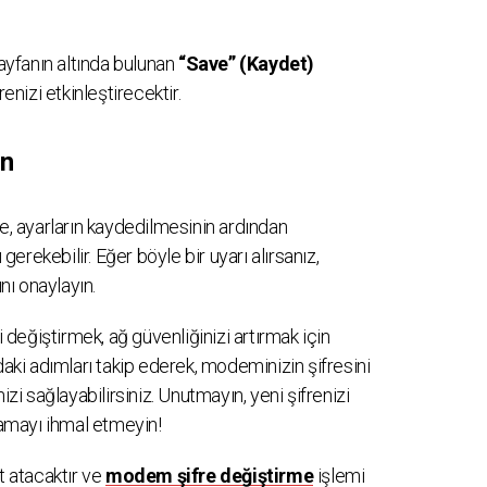
sayfanın altında bulunan
“Save” (Kaydet)
enizi etkinleştirecektir.
ın
 ayarların kaydedilmesinin ardından
rekebilir. Eğer böyle bir uyarı alırsanız,
ı onaylayın.
eğiştirmek, ağ güvenliğinizi artırmak için
daki adımları takip ederek, modeminizin şifresini
izi sağlayabilirsiniz. Unutmayın, yeni şifrenizi
ğlamayı ihmal etmeyin!
 atacaktır ve
modem şifre değiştirme
işlemi