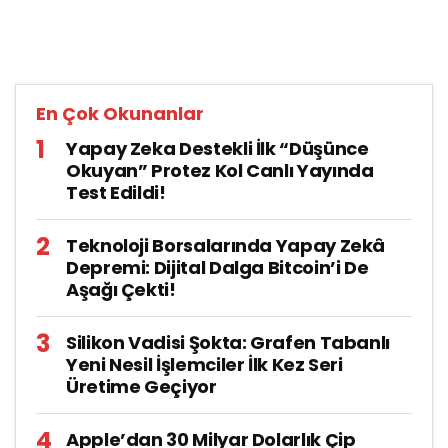
En Çok Okunanlar
Yapay Zeka Destekli İlk “Düşünce
Okuyan” Protez Kol Canlı Yayında
Test Edildi!
Teknoloji Borsalarında Yapay Zekâ
Depremi: Dijital Dalga Bitcoin’i De
Aşağı Çekti!
Silikon Vadisi Şokta: Grafen Tabanlı
Yeni Nesil İşlemciler İlk Kez Seri
Üretime Geçiyor
Apple’dan 30 Milyar Dolarlık Çip