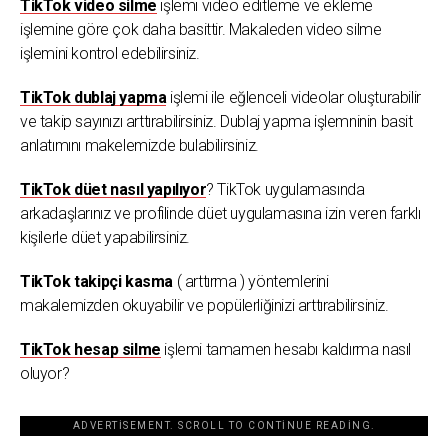
TikTok video silme
işlemi video editleme ve ekleme
işlemine göre çok daha basittir. Makaleden video silme
işlemini kontrol edebilirsiniz.
TikTok dublaj yapma
işlemi ile eğlenceli videolar oluşturabilir
ve takip sayınızı arttırabilirsiniz. Dublaj yapma işlemninin basit
anlatımını makelemizde bulabilirsiniz.
TikTok düet nasıl yapılıyor
? TikTok uygulamasında
arkadaşlarınız ve profilinde düet uygulamasına izin veren farklı
kişilerle düet yapabilirsiniz.
TikTok takipçi kasma
( arttırma ) yöntemlerini
makalemizden okuyabilir ve popülerliğinizi arttırabilirsiniz.
TikTok hesap silme
işlemi tamamen hesabı kaldırma nasıl
oluyor?
ADVERTISEMENT. SCROLL TO CONTINUE READING.