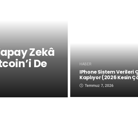
Yapay Zekâ
tcoin’i De
HABER
IPhone Sistem Verileri 
Kaplıyor (2026 Kesin 
Temmuz 7, 2026