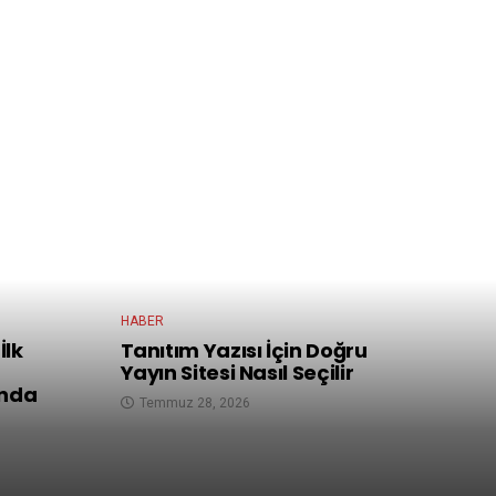
HABER
İlk
Tanıtım Yazısı İçin Doğru
Yayın Sitesi Nasıl Seçilir
ında
Temmuz 28, 2026