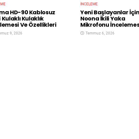
EME
İNCELEME
ima HD-90 Kablosuz
Yeni Başlayanlar İçin
 Kulaklı Kulaklık
Noona İkili Yaka
lemesi Ve Özellikleri
Mikrofonu İncelemes
muz 9, 2026
Temmuz 6, 2026