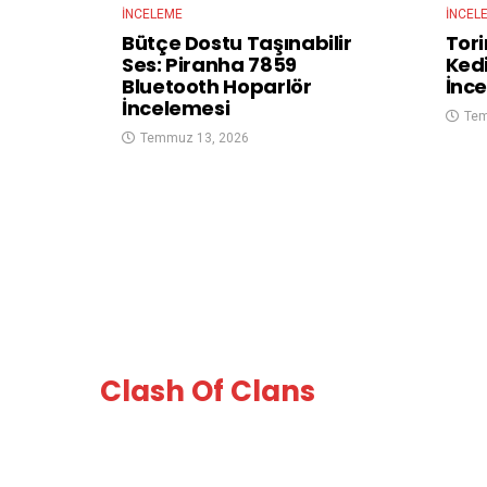
İNCELEME
İNCEL
Bütçe Dostu Taşınabilir
Tor
Ses: Piranha 7859
Kedi
Bluetooth Hoparlör
İnce
İncelemesi
Tem
Temmuz 13, 2026
Clash Of Clans