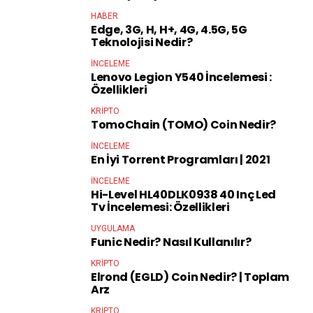
HABER
Edge, 3G, H, H+, 4G, 4.5G, 5G
Teknolojisi Nedir?
İNCELEME
Lenovo Legion Y540 İncelemesi :
Özellikleri
KRIPTO
TomoChain (TOMO) Coin Nedir?
İNCELEME
En İyi Torrent Programları | 2021
İNCELEME
Hi-Level HL40DLK0938 40 Inç Led
Tv İncelemesi: Özellikleri
UYGULAMA
Funic Nedir? Nasıl Kullanılır?
KRIPTO
Elrond (EGLD) Coin Nedir? | Toplam
Arz
KRIPTO