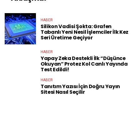
HABER
Silikon Vadisi Şokta: Grafen
Tabanlı Yeni Nesil İşlemciler İlk Kez
Seri Üretime Geçiyor
HABER
Yapay Zeka Destekli İlk “Düşünce
Okuyan” Protez Kol Canlı Yayında
Test Edildi!
HABER
Tanıtım Yazısı İçin Doğru Yayın
Sitesi Nasıl Seçilir