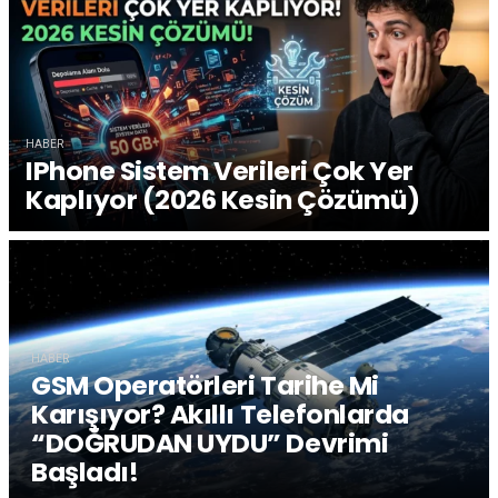
HABER
IPhone Sistem Verileri Çok Yer
Kaplıyor (2026 Kesin Çözümü)
HABER
GSM Operatörleri Tarihe Mi
HABER
Akıllı Telefonların Devri
Karışıyor? Akıllı Telefonlarda
Kapanıyor Mu? 2026’nın Gözdesi:
“DOĞRUDAN UYDU” Devrimi
Yapay Zekalı Gözlükler Ve
Başladı!
Giyilebilir Teknolojiler